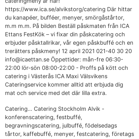
cateringmeny är här!
https://www.ica.se/alvikstorg/catering Där hittar
du kanapéer, bufféer, menyer, smörgåstårtor,
m.m m.m. På bilden Beställ påskmaten från ICA
Ettans FestKök – vi fixar din påskcatering och
erbjuder påsktallrikar, vår egen påskbuffé och en
trerätters påskmeny! 12 april 2021 021-40 30 20
info@icaettan.se Öppettider: mån-fre 06:30-
22:00 lör-sön 08:00-22:00 - Proffs på kött och
catering i Västerås ICA Maxi Välsvikens
Cateringservice kommer alltid att erbjuda dig
mat och service med det där lilla extra.
Catering… Catering Stockholm Alvik -
konferenscatering, festbuffé,
begravningscatering, julbuffé, födelsedags
tårtor, kaffebuffé, menyer, festcatering, företags