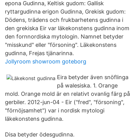
epona Gudinna, Keltisk gudom: Gallisk
ryttargudinna erigon Gudinna, Grekisk gudom:
Dödens, trädens och frukbarhetens gudinna i
den grekiska Eir var läkekonstens gudinna inom
den fornnordiska mytologin. Namnet betyder
"misskund" eller "försoning". Läkekonstens
gudinna, Frejas tjänarinna.
Jollyroom showroom goteborg
Eira betyder även snöflinga
på walesiska. 1. Orange
mold. Orange mold är en relativt ovanlig färg på
gerbiler. 2012-jun-04 - Eir ("fred", "försoning",
"förnöjsamhet") var i nordisk mytologi
läkekonstens gudinna.
Disa betyder ödesgudinna.