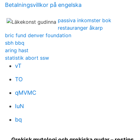
Betalningsvillkor på engelska
passiva inkomster bok
restauranger åkarp
bric fund denver foundation
sbh bbq
aring hast
statistik abort ssw
vT
TO
qMVMC
IuN
bq
Grekisk mytologi och grekiska gudar – restips