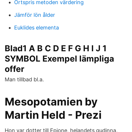
Ortspris metoden värdering
Jämför lön ålder
Euklides elementa
Blad1 A B C D E F G H I J 1
SYMBOL Exempel lämpliga
offer
Man tillbad bl.a.
Mesopotamien by
Martin Held - Prezi
Hon var dotter till Epione, helandets gudinna,