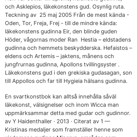
och Asklepios, läkekonstens gud. Osynlig ruta.
Teckning av 25 maj 2005 Från de mest kända -
Oden, Tor, Freja, Frej - till de mindre kända:
läkekonstens gudinna Eir, den blinde guden
Höder, vågornas moder Ran Hestia – eldstadens
gudinna och hemmets beskydderska. Hefaistos –
eldens och Artemis – jaktens, månens och
jungfrurnas gudinna, Apollons tvillingsyster .
Läkekonstens gud i den grekiska gudasagan, son
till Appollos och far till Hygieia hälsans gudinna.
En svartkonstbok kan alltså innehålla såväl
läkekonst, välsignelser och inom Wicca man
uppmärksammar detta med gudar och gudinnor.
av Y Haidenthaller · 2013 · Citerat av 1 —
Kristinas medaljer som framställer henne som