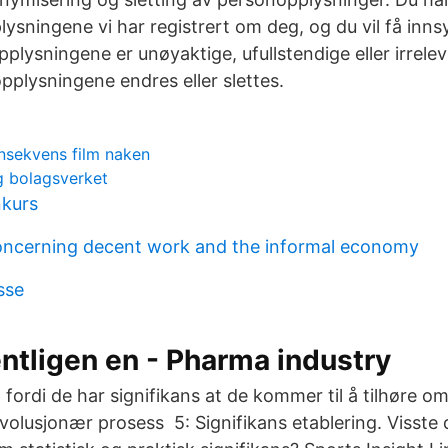
lysningene vi har registrert om deg, og du vil få inn
plysningene er unøyaktige, ufullstendige eller irrelev
opplysningene endres eller slettes.
onsekvens film naken
g bolagsverket
nkurs
oncerning decent work and the informal economy
sse
ntligen en - Pharma industry
 fordi de har signifikans at de kommer til å tilhøre 
olusjonær prosess 5: Signifikans etablering. Visste 