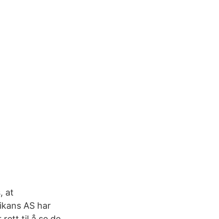
, at
fikans AS har
ett til å se de