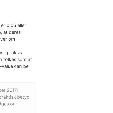
er 0,05 eller
, at deres
iver om
s i praksis
an tolkes som at
p-value can be
ber 2017;
 praktisk betyd-
udges our