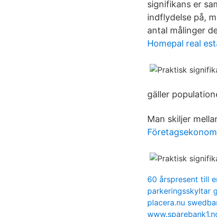
signifikans er s
indflydelse på, m
antal målinger de
Homepal real est
gäller population
Man skiljer mellan
Företagsekonomi 
60 årspresent till 
parkeringsskyltar g
placera.nu swedba
www.sparebank1.no