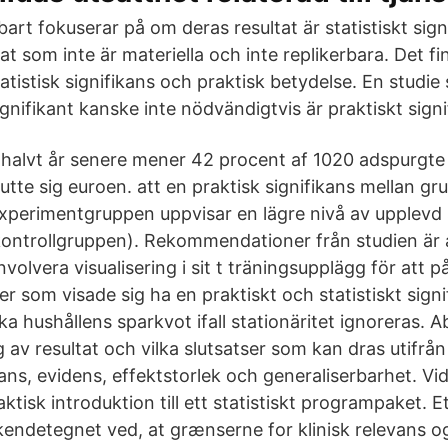
rt fokuserar på om deras resultat är statistiskt sign
at som inte är materiella och inte replikerbara. Det f
tatistisk signifikans och praktisk betydelse. En studie
signifikant kanske inte nödvändigtvis är praktiskt signi
t halvt år senere mener 42 procent af 1020 adspurgte
utte sig euroen. att en praktisk signifikans mellan g
experimentgruppen uppvisar en lägre nivå av upplevd s
ontrollgruppen). Rekommendationer från studien är a
volvera visualisering i sit t träningsupplägg för att 
er som visade sig ha en praktiskt och statistiskt signif
ska hushållens sparkvot ifall stationäritet ignoreras. A
g av resultat och vilka slutsatser som kan dras utifr
ikans, evidens, effektstorlek och generaliserbarhet. Vi
ktisk introduktion till ett statistiskt programpaket. E
kendetegnet ved, at grænserne for klinisk relevans og