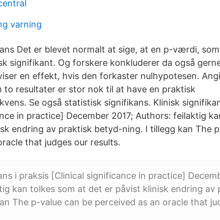
central
ng varning
ikans Det er blevet normalt at sige, at en p-værdi, som 
tisk signifikant. Og forskere konkluderer da også gerne
iser en effekt, hvis den forkaster nulhypotesen. Ang
 to resultater er stor nok til at have en praktisk
ens. Se også statistisk signifikans. Klinisk signifikan
cance in practice] December 2017; Authors: feilaktig k
nisk endring av praktisk betyd-ning. I tillegg kan The 
racle that judges our results.
kans i praksis [Clinical significance in practice] Decem
tig kan tolkes som at det er påvist klinisk endring av
g kan The p-value can be perceived as an oracle that j