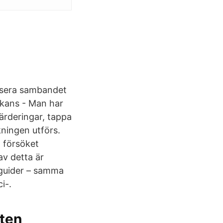
lisera sambandet
fikans - Man har
tvärderingar, tappa
skningen utförs.
m försöket
 av detta är
a guider – samma
i-.
sten