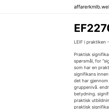
affarerkmlb.we
EF227
LEIF i praktiken 
Praktisk signifi
spørsmål, for ”sig
som har en prakti
signifikans inne
det har gjennom e
gruppenivå. endri
betydning. signi
praktisk utbildni
praktisk signifika