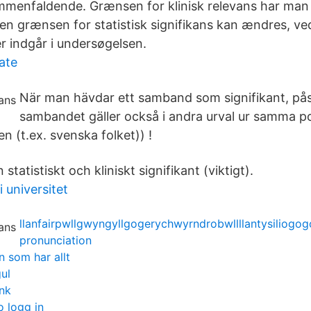
ammenfaldende. Grænsen for klinisk relevans har man
en grænsen for statistisk signifikans kan ændres, ved
r indgår i undersøgelsen.
ate
När man hävdar ett samband som signifikant, pås
sambandet gäller också i andra urval ur samma po
en (t.ex. svenska folket)) !
 statistiskt och kliniskt signifikant (viktigt).
universitet
llanfairpwllgwyngyllgogerychwyrndrobwllllantysiliogo
pronunciation
en som har allt
ul
nk
 logg in