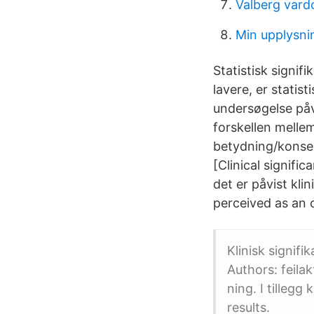
Valberg vard
Min upplysni
Statistisk signif
lavere, er statis
undersøgelse påv
forskellen mellem
betydning/konsekv
[Clinical signifi
det er påvist kli
perceived as an o
Klinisk signifi
Authors: feilak
ning. I tilleg
results.