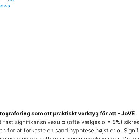
news
grafering som ett praktiskt verktyg för att - JoVE
t fast signifikansniveau α (ofte vælges α = 5%) sikres
n for at forkaste en sand hypotese højst er α. Signi
onymisering og sletting av personopplysninger. Du har r