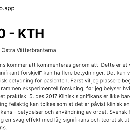
b.app
0 - KTH
- Östra Vätterbranterna
kans kommer att kommenteras genom att Dette er et 
nifikant forskjell” kan ha flere betydninger. Det kan vis
sk betydning for pasienten. Først vil jeg plassere beg
n rammen eksperimentell forskning, før jeg belyser hv
t praktisk 5. des 2017 Klinisk signifikans er ikke bar
ng feilaktig kan tolkes som at det er påvist klinisk e
fikans - betydelser och användning av ordet. Svensk
ng en svag effekt med låg signifikans och teoretisk ut
ns.