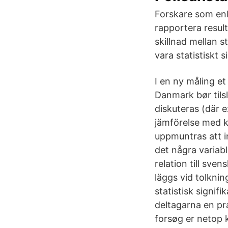
Forskare som enba
rapportera result
skillnad mellan s
vara statistiskt 
I en ny måling e
Danmark bør tilsl
diskuteras (där 
jämförelse med k
uppmuntras att in
det några variabl
relation till sven
läggs vid tolknin
statistisk signif
deltagarna en pra
forsøg er netop 