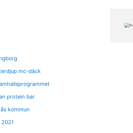
ingborg
terdjup mc-däck
samhallsprogrammet
an protein bar
anås kommun
e 2021