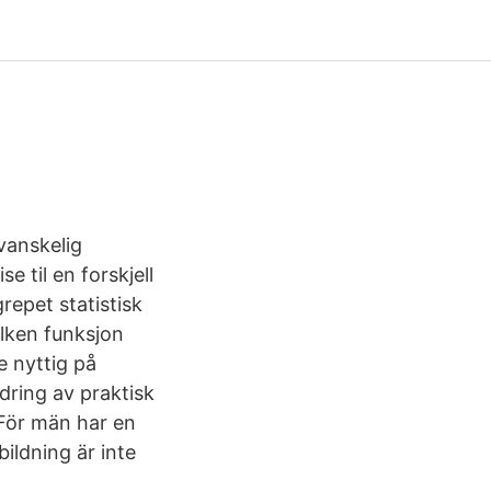
vanskelig
e til en forskjell
repet statistisk
ilken funksjon
e nyttig på
ndring av praktisk
 För män har en
bildning är inte