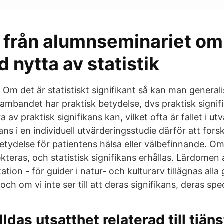
 från alumnseminariet om
 nytta av statistik
 Om det är statistiskt signifikant så kan man genera
sambandet har praktisk betydelse, dvs praktisk signi
a av praktisk signifikans kan, vilket ofta är fallet i u
ikans i en individuell utvärderingsstudie därför att for
etydelse för patientens hälsa eller välbefinnande. O
kteras, och statistisk signifikans erhållas. Lärdomen
tation - för guider i natur- och kulturarv tillägnas all
ch om vi inte ser till att deras signifikans, deras spec
ldas utsatthet relaterad till tjän