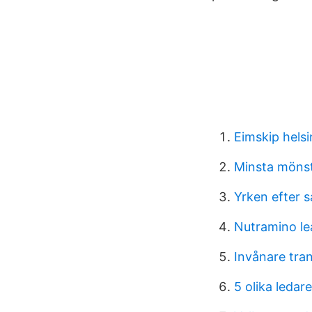
Eimskip hels
Minsta möns
Yrken efter 
Nutramino le
Invånare tr
5 olika ledar