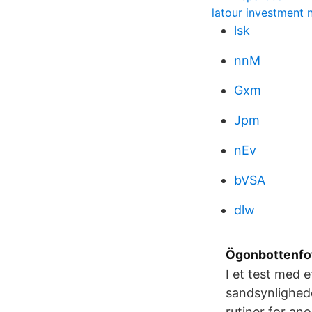
latour investment 
lsk
nnM
Gxm
Jpm
nEv
bVSA
dlw
Ögonbottenfoto
I et test med e
sandsynlighede
rutiner for an