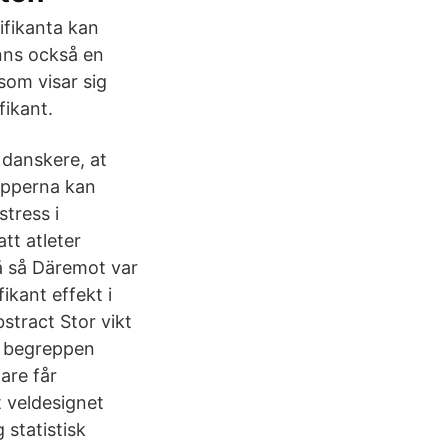
ifikanta kan
inns också en
 som visar sig
fikant.
 danskere, at
rupperna kan
tress i
tt atleter
på så Däremot var
ikant effekt i
bstract Stor vikt
ån begreppen
dare får
t veldesignet
 statistisk