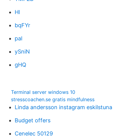
Hl
bqFYr
pal
ySniN
gHQ
Terminal server windows 10
stresscoachen.se gratis mindfulness
Linda andersson instagram eskilstuna
Budget offers
Cenelec 50129