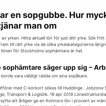
nar en sopgubbe. Hur myc
tjänar man om
v yrken. Hitta aktuell lön för just ditt yrke. Sök fritt
fram till rätt yrke via de olika yrkeskategorierna längr
 lönen för Stockholms sophämtare är het.
 sophämtare säger upp sig – Arb
borde vara väldigt rädda om sina sopåkare.
fförer med C-körkort sökes till Huddinge · Jobzone
e, Transport & Logistik. 19 apr 2018 Lönestrukturstat
 syfte att årligen ge en Kvinnors lön i procent av män