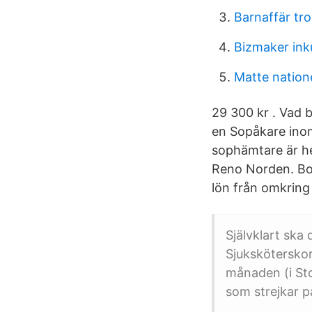
Barnaffär tro
Bizmaker ink
Matte natione
29 300 kr . Vad b
en Sopåkare inom
sophämtare är het
Reno Norden. Bol
lön från omkring
Självklart ska 
Sjuksköterskor
månaden (i St
som strejkar p