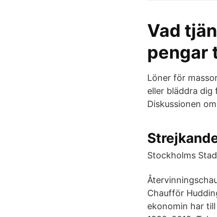
Vad tjä
pengar 
Löner för massor a
eller bläddra dig 
Diskussionen om
Strejkande
Stockholms Stad 
Återvinningschau
Chaufför Hudding
ekonomin har till