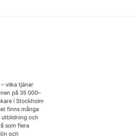
 vilka tjänar
lönen på 35 000–
åkare i Stockholm
Det finns många
r utbildning och
vå som flera
tlön och