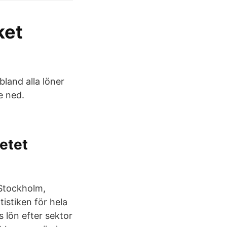
ket
 bland alla löner
e ned.
etet
 Stockholm,
istiken för hela
s lön efter sektor