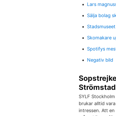
Lars magnus
Sälja bolag s
Stadsmuseet
Skomakare up
Spotifys mest
Negativ bild
Sopstrejke
Strömstad
SYLF Stockholm 
brukar alltid va
intressen. Att en