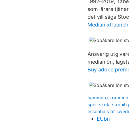
1992–2019, Tabel
som lärare tjäna
det vill säga S
Median xl launch
Ansvarig utgivare
medianlön, lägst
Buy adobe premi
hammarö kommun 
spell skola stranih 
essentials of swe
EUbn