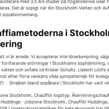
kollärare med 3,5 års studier på högskolenivå visar 
eras. Det är sopigt när lön Stockholm Vatten och Avfa
itt sopabonnemang.
ffiametoderna i Stockho
ering
 att vi är enade. Vi accepterar inte lönedumpning, säg
r fortfarande störningar i Stockholms sophämtning, 
atten och avfalls vd Krister Schultz. Liselott Lööfs 
jänst efter förra veckans vilda sympatistrejk för kolle
1 · Strejken bland sopåkare i Stockholm har varit vil
zone Stockholm, Chaufför logotyp. Återvinningschau
ll Huddinge · Jobzone Stockholm, Chaufför Huddinge,
2018 Lönestrukturstatistiken för hela ekonomin har till