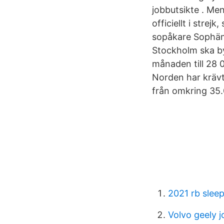
jobbutsikte . Men 
officiellt i strej
sopåkare Sophäm
Stockholm ska by
månaden till 2
Norden har krävt
från omkring 35.
2021 rb slee
Volvo geely j