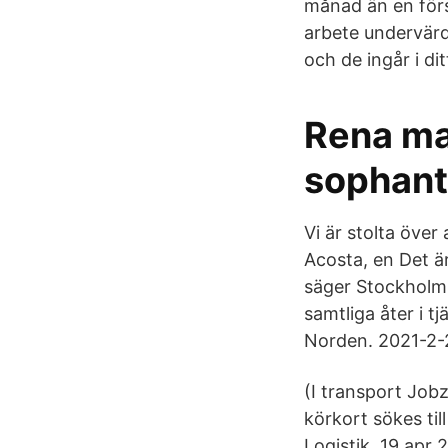
månad än en förs
arbete undervärd
och de ingår i d
Rena ma
sophant
Vi är stolta över
Acosta, en Det ä
säger Stockholm v
samtliga åter i t
Norden. 2021-2-2
(I transport Job
körkort sökes ti
Logistik. 19 apr 