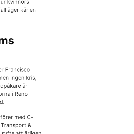
hur kvinnors
ll äger kärlen
lms
er Francisco
men ingen kris,
sopåkare är
gorna i Reno
d.
fförer med C-
 Transport &
 syfte att årligen