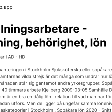
b.app
lningsarbetare -
ning, behörighet, lön
ar i AD - HD
nteringen i Stockholm Sjuksköterska eller sopåkare –
ämtarnas vilda strejk är det många som undrar hur 
månaden står sig gentemot andra yrkesgrupper. Sop
r 40 timmars arbete Kjellberg 2009-03-05 Samhälle 
m är en bra en dålig lön i relation till vad man har fö
sedan utförs. Men de ligger på ungefär samma löneni
keskategorier i Stockholm . Sopåkare lön 2020 - Snit