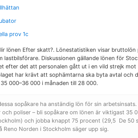
llhättan
ubator
lla prov 1c
lir lönen Efter skatt?. Lönestatistiken visar bruttolö
 lastbilsförare. Diskussionen gällande lönen för Sto
 efter det att personalen gått ut i en vild strejk mot
aget har krävt att sophämtarna ska byta avtal och d
 35 000–36 000 i månaden till 28 000.
dessa sopåkare ha anständig lön för sin arbetsinsats. 
 och poliser – bli sopåkare om lönen är viktigast 35 0
ockholm) och jobba knappt 75 procent (29,5 De 50
å Reno Norden i Stockholm säger upp sig.