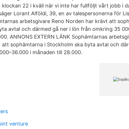
klockan 22 i kväll när vi inte har fullföljt vårt jobb i d
k, säger Lorant Alföldi, 39, en av talespersonerna för Li
tarnas arbetsgivare Reno Norden har krävt att sop
ta avtal och därmed gå ner i lön från omkring 35 00
8 000. ANNONS EXTERN LÄNK Sophämtarnas arbetsgi
 att sophämtarna i Stockholm ska byta avtal och där
000–36.000 i månaden till 28.000.
pers
oint venture