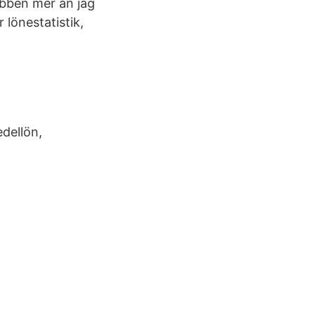
ubben mer än jag
 lönestatistik,
edellön,