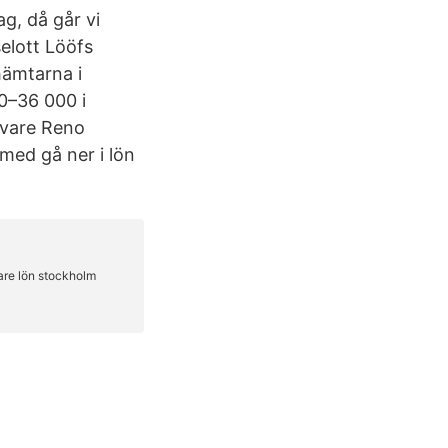
ag, då går vi
selott Lööfs
hämtarna i
0–36 000 i
vare Reno
med gå ner i lön