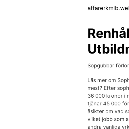
affarerkmlb.we
Renhål
Utbild
Sopgubbar förlor
Läs mer om Sopha
mest? Efter soph
36 000 kronor i 
tjänar 45 000 fö
åsikter om vad so
vilket jobb som 
andra vanliga yr