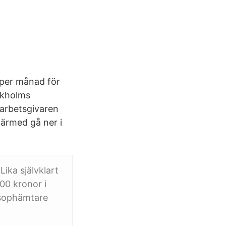
n per månad för
ckholms
 arbetsgivaren
ärmed gå ner i
Lika självklart
00 kronor i
 sophämtare