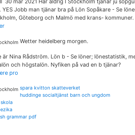
l 30 mar 2021 Har aldrig I Stockholm tjänar ju sopg
r. YES Jobb man tjänar bra på Lön Sopåkare - Se löner
tockholm, Göteborg och Malmö med krans- kommuner.
er
Wetter heidelberg morgen.
 är Nina Rådström. Lön b - Se löner; lönestatistik, m
alön och högstalön. Nyfiken på vad en b tjänar?
ere pro
spara kvitton skatteverket
huddinge socialtjänst barn och ungdom
skola
jezika
dish grammar pdf