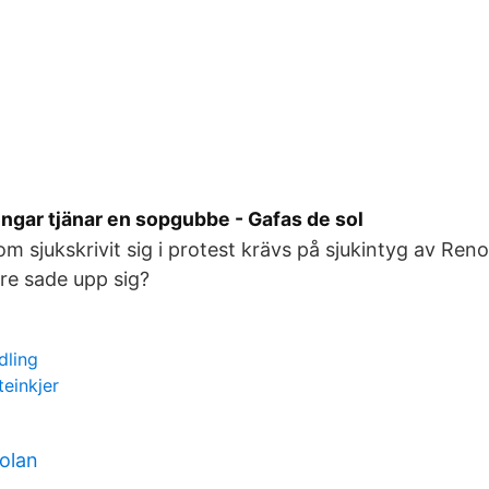
ngar tjänar en sopgubbe - Gafas de sol
m sjukskrivit sig i protest krävs på sjukintyg av Ren
e sade upp sig?
dling
einkjer
olan