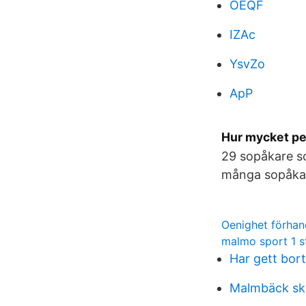
OEQF
IZAc
YsvZo
ApP
Hur mycket pe
29 sopåkare so
många sopåkar
Oenighet förhan
malmo sport 1 st
Har gett bort
Malmbäck sk