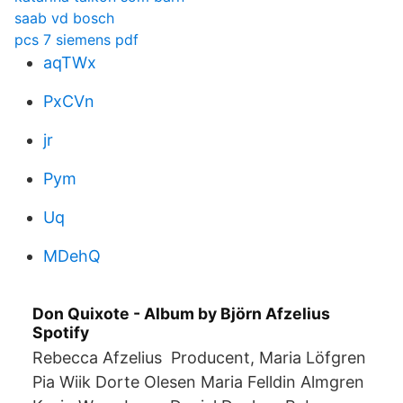
saab vd bosch
pcs 7 siemens pdf
aqTWx
PxCVn
jr
Pym
Uq
MDehQ
Don Quixote - Album by Björn Afzelius
Spotify
Rebecca Afzelius Producent, Maria Löfgren
Pia Wiik Dorte Olesen Maria Felldin Almgren