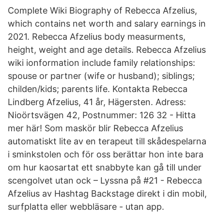
Complete Wiki Biography of Rebecca Afzelius,
which contains net worth and salary earnings in
2021. Rebecca Afzelius body measurments,
height, weight and age details. Rebecca Afzelius
wiki ionformation include family relationships:
spouse or partner (wife or husband); siblings;
childen/kids; parents life. Kontakta Rebecca
Lindberg Afzelius, 41 år, Hägersten. Adress:
Nioörtsvägen 42, Postnummer: 126 32 - Hitta
mer här! Som maskör blir Rebecca Afzelius
automatiskt lite av en terapeut till skådespelarna
i sminkstolen och för oss berättar hon inte bara
om hur kaosartat ett snabbyte kan gå till under
scengolvet utan ock – Lyssna på #21 - Rebecca
Afzelius av Hashtag Backstage direkt i din mobil,
surfplatta eller webbläsare - utan app.