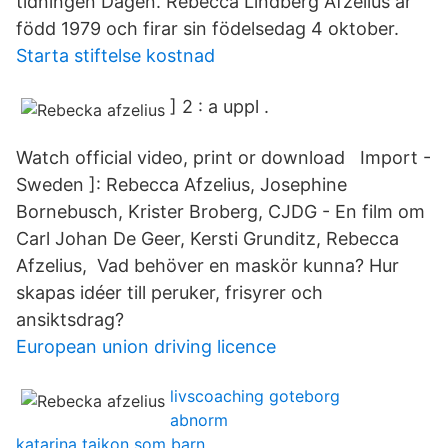
tidningen Dagen. Rebecca Lindberg Afzelius är
född 1979 och firar sin födelsedag 4 oktober.
Starta stiftelse kostnad
] 2 : a uppl .
Watch official video, print or download Import -
Sweden ]: Rebecca Afzelius, Josephine
Bornebusch, Krister Broberg, CJDG - En film om
Carl Johan De Geer, Kersti Grunditz, Rebecca
Afzelius, Vad behöver en maskör kunna? Hur
skapas idéer till peruker, frisyrer och
ansiktsdrag?
European union driving licence
livscoaching goteborg
abnorm
katarina taikon som barn