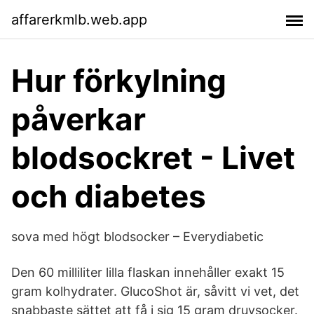
affarerkmlb.web.app
Hur förkylning
påverkar
blodsockret - Livet
och diabetes
sova med högt blodsocker – Everydiabetic
Den 60 milliliter lilla flaskan innehåller exakt 15
gram kolhydrater. GlucoShot är, såvitt vi vet, det
snabbaste sättet att få i sig 15 gram druvsocker.