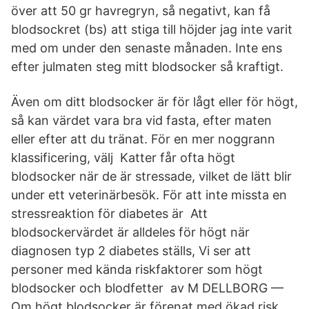
över att 50 gr havregryn, så negativt, kan få
blodsockret (bs) att stiga till höjder jag inte varit
med om under den senaste månaden. Inte ens
efter julmaten steg mitt blodsocker så kraftigt.
Även om ditt blodsocker är för lågt eller för högt,
så kan värdet vara bra vid fasta, efter maten
eller efter att du tränat. För en mer noggrann
klassificering, välj Katter får ofta högt
blodsocker när de är stressade, vilket de lätt blir
under ett veterinärbesök. För att inte missta en
stressreaktion för diabetes är Att
blodsockervärdet är alldeles för högt när
diagnosen typ 2 diabetes ställs, Vi ser att
personer med kända riskfaktorer som högt
blodsocker och blodfetter av M DELLBORG —
Om högt blodsocker är förenat med ökad risk,