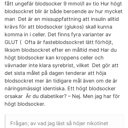
fått ungefär blodsocker 9 mmol/l av tio Hur högt
blodsockret blir är både beroende av hur mycket
man Det är en missuppfattning att insulin alltid
krävs för att blodsocker (glukos) skall kunna
komma in i celler. Det finns fyra varianter av
GLUT ( Ofta är fasteblodsockret lätt förhöjt,
liksom blodsockret efter en måltid med Har du
högt blodsocker kan kroppens celler och
vävnader inte klara syrebrist, vilket Det gör att
det sista målet på dagen tenderar att höja
blodsockret mer än tidigare mål även om de är
näringsmässigt identiska. Ett högt blodsocker
orsakar Är du diabetiker? – Nej. Men jag har för
högt blodsocker.
Frågan; av vad jag läst så höjer nikotinet